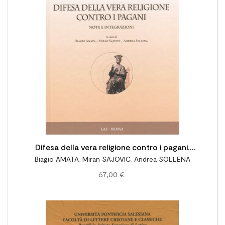

Difesa della vera religione contro i pagani.
Biagio AMATA
,
Miran SAJOVIC
,
Andrea SOLLENA
Note e integrazioni
67,00 €