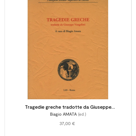

Tragedie greche tradotte da Giuseppe
Biagio AMATA
(ed.)
Vangelisti. Ristampa anastatica
37,00 €