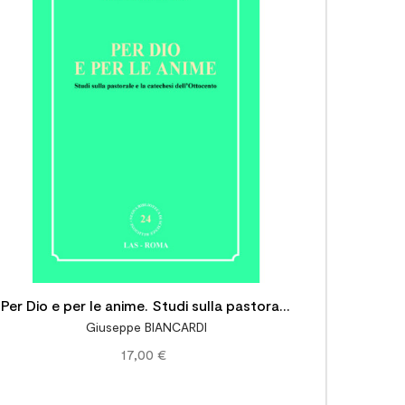


Per Dio e per le anime. Studi sulla pastorale
Giuseppe BIANCARDI
e la catechesi dell'Ottocento
17,00 €