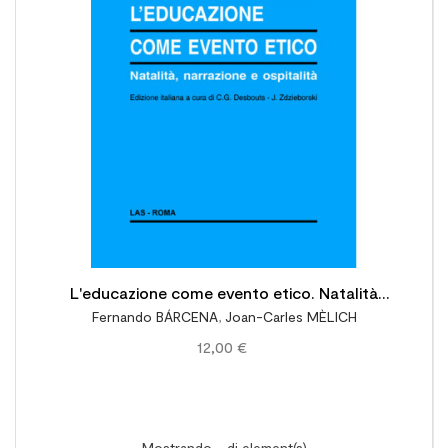

L'educazione come evento etico. Natalità
Fernando BÁRCENA
,
Joan-Carles MÈLICH
narrazione e ospitalità. Ediz. italiana a cura di
12,00 €
C.G. Desbouts - J. Zdzieborski
Mostrando - di element(s)