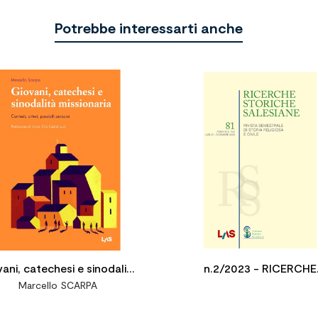
Potrebbe interessarti anche


ani, catechesi e sinodalità
n.2/2023 - RICERCHE
Marcello SCARPA
sionaria. Contesti, criteri,
STORICHE SALESIAN
possibili percorsi