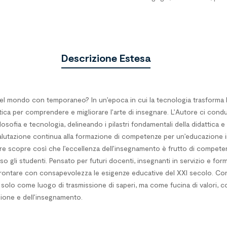
Descrizione Estesa
l mondo con temporaneo? In un’epoca in cui la tecnologia trasforma la 
atica per comprendere e migliorare l’arte di insegnare. L’Autore ci cond
losofia e tecnologia, delineando i pilastri fondamentali della didattica
 valutazione continua alla formazione di competenze per un’educazione inc
re scopre così che l’eccellenza dell’insegnamento è frutto di competenza,
so gli studenti. Pensato per futuri docenti, insegnanti in servizio e fo
ffrontare con consapevolezza le esigenze educative del XXI secolo. Con
on solo come luogo di trasmissione di saperi, ma come fucina di valori, 
zione e dell’insegnamento.