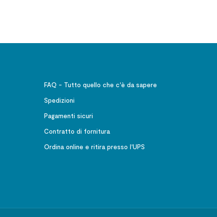
riflessione e azione di G.B.
Montini a Milano
FAQ - Tutto quello che c'è da sapere
Spedizioni
Pagamenti sicuri
Contratto di fornitura
Ordina online e ritira presso l'UPS