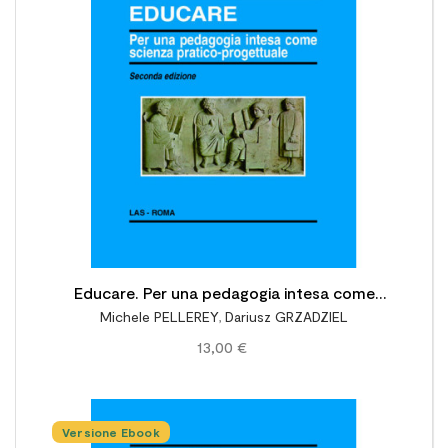

Educare. Per una pedagogia intesa come
Michele PELLEREY
,
Dariusz GRZADZIEL
scienza pratico-progettuale. 2a edizione
13,00 €
Versione Ebook