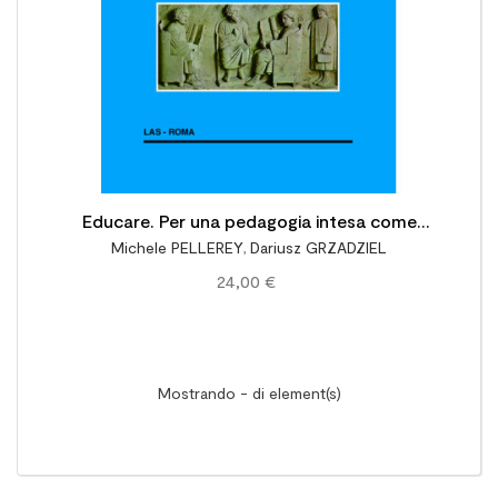
Educare. Per una pedagogia intesa come
Michele PELLEREY
,
Dariusz GRZADZIEL
scienza pratico-progettuale. 2a edizione
24,00 €
Mostrando - di element(s)