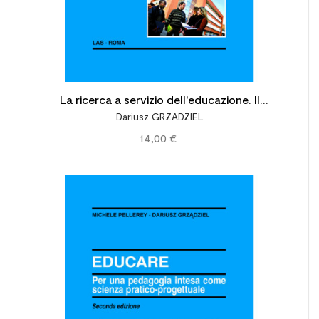
La ricerca a servizio dell'educazione. Il
Dariusz GRZADZIEL
contributo dell'Università Pontificia Salesiana
14,00 €
di Roma e di alcuni centri associati italiani
