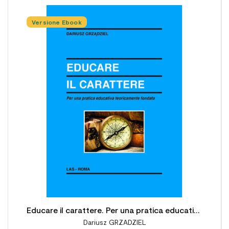
Versione Ebook

Educare il carattere. Per una pratica educativa
Dariusz GRZADZIEL
teoricamente fondata