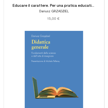
Educare il carattere. Per una pratica educativa
Dariusz GRZADZIEL
teoricamente fondata
15,00 €
