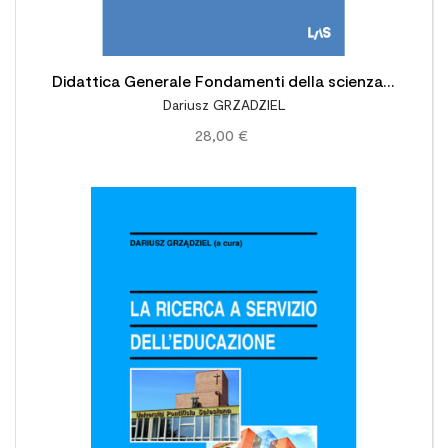
Didattica Generale Fondamenti della scienza e
Dariusz GRZADZIEL
dell'arte di insegnare
28,00 €
