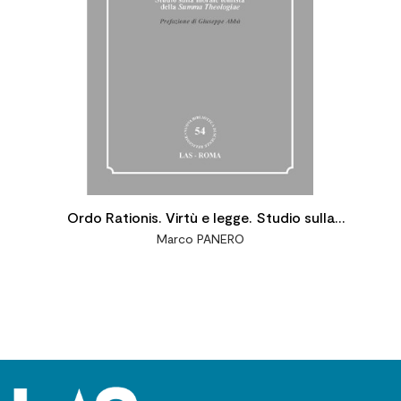
Ordo Rationis. Virtù e legge. Studio sulla
Marco PANERO
morale tomista della Summa Theologiae