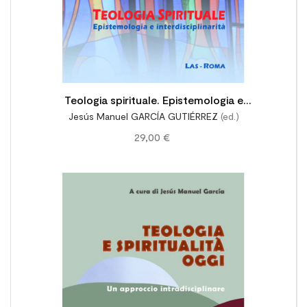
Teologia spirituale. Epistemologia e
Jesús Manuel GARCÍA GUTIÉRREZ
(ed.)
interdisciplinarità
29,00 €
