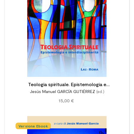
Teologia spirituale. Epistemologia e
Jesús Manuel GARCÍA GUTIÉRREZ
(ed.)
interdisciplinarità
15,00 €
Versione Ebook