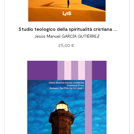
Studio teologico della spiritualità cristiana -
Jesús Manuel GARCÍA GUTIÉRREZ
Metodo, principi e prospettive
25,00 €
