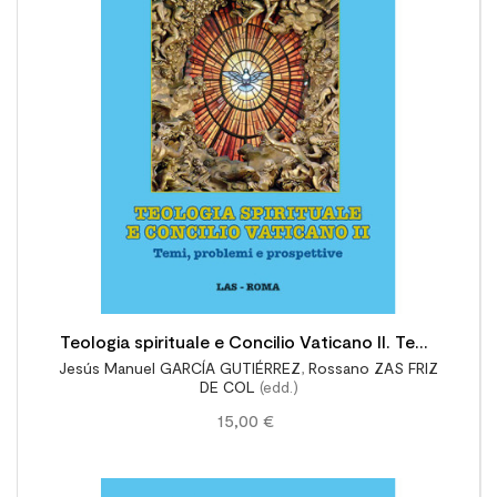

Teologia spirituale e Concilio Vaticano II. Temi,
Jesús Manuel GARCÍA GUTIÉRREZ
,
Rossano ZAS FRIZ
problemi e prospettive
DE COL
(edd.)
15,00 €