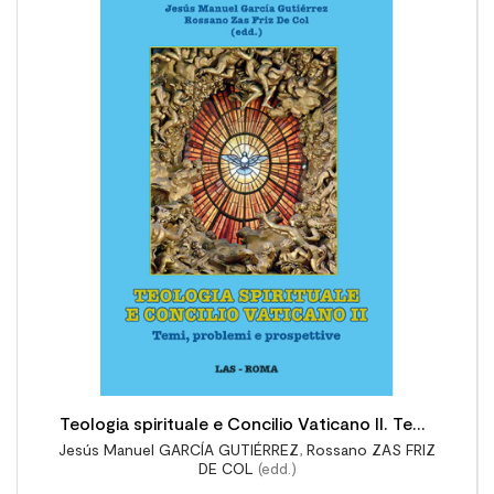

Teologia spirituale e Concilio Vaticano II. Temi,
Jesús Manuel GARCÍA GUTIÉRREZ
,
Rossano ZAS FRIZ
problemi e prospettive
DE COL
(edd.)