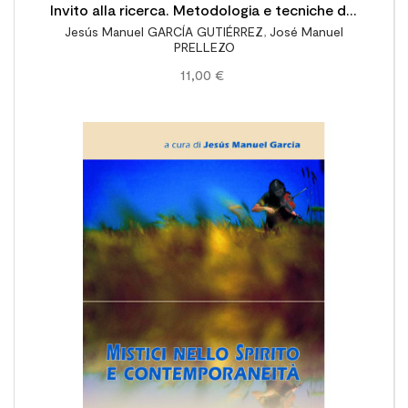
Invito alla ricerca. Metodologia e tecniche del
Jesús Manuel GARCÍA GUTIÉRREZ
,
José Manuel
lavoro scientifico
PRELLEZO
11,00 €
