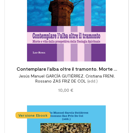
Contemplare l'alba oltre il tramonto. Morte e
Jesús Manuel GARCÍA GUTIÉRREZ
,
Cristiana FRENI
,
vita dalla prospettiva della Teologia Spirituale
Rossano ZAS FRIZ DE COL
(edd.)
10,00 €
Versione Ebook