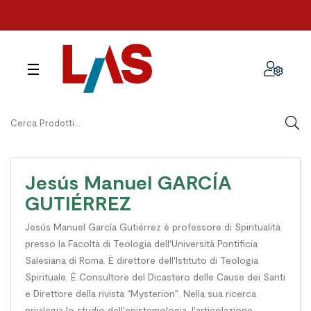
navigazione
☰
Toggle
Jesús Manuel GARCÍA
GUTIÉRREZ
Jesús Manuel García Gutiérrez è professore di Spiritualità
presso la Facoltà di Teologia dell'Università Pontificia
Salesiana di Roma. È direttore dell'Istituto di Teologia
Spirituale. È Consultore del Dicastero delle Cause dei Santi
e Direttore della rivista “Mysterion”. Nella sua ricerca
privilegia lo studio dell'epistemologia, l'articolazione