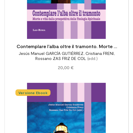
Contemplare l'alba oltre il tramonto. Morte e
Jesús Manuel GARCÍA GUTIÉRREZ
,
Cristiana FRENI
,
vita dalla prospettiva della Teologia Spirituale
Rossano ZAS FRIZ DE COL
(edd.)
20,00 €
Versione Ebook
