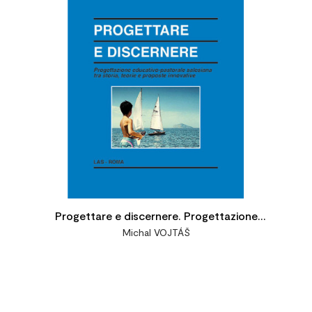

Progettare e discernere. Progettazione
Michal VOJTÁŠ
educativo-pastorale salesiana tra storia,
teorie e proposte innovative