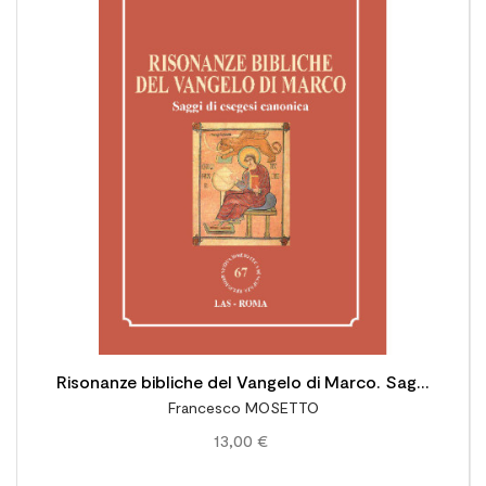

Risonanze bibliche del Vangelo di Marco. Saggi
Francesco MOSETTO
di esegesi canonica
13,00 €