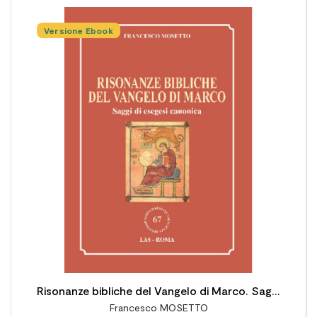
Versione Ebook

Risonanze bibliche del Vangelo di Marco. Saggi
Francesco MOSETTO
di esegesi canonica