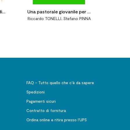
i
Una pastorale giovanile per la
Riccardo TONELLI
,
Stefano PINNA
vita e la speranza. Radicati sul
cammino percorso per
guardare meglio verso il
futuro
FAQ - Tutto quello che c'è da sapere
Spedizioni
Pagamenti sicuri
Contratto di fornitura
Ordina online e ritira presso l'UPS