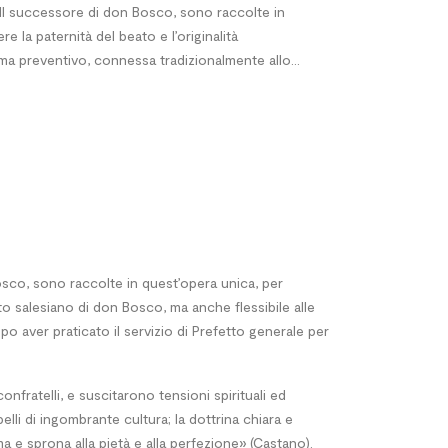
III successore di don Bosco, sono raccolte in
e la paternità del beato e l’originalità
ema preventivo, connessa tradizionalmente allo...
 Bosco, sono raccolte in quest’opera unica, per
ito salesiano di don Bosco, ma anche flessibile alle
o aver praticato il servizio di Prefetto generale per
ratelli, e suscitarono tensioni spirituali ed
lli di ingombrante cultura; la dottrina chiara e
 e sprona alla pietà e alla perfezione» (Castano).