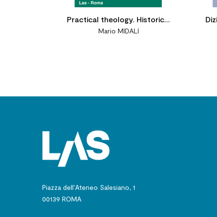
Practical theology. Historical
Diz
Mario MIDALI
development of its
foundational and scientific
character
Piazza dell’Ateneo Salesiano, 1
00139 ROMA