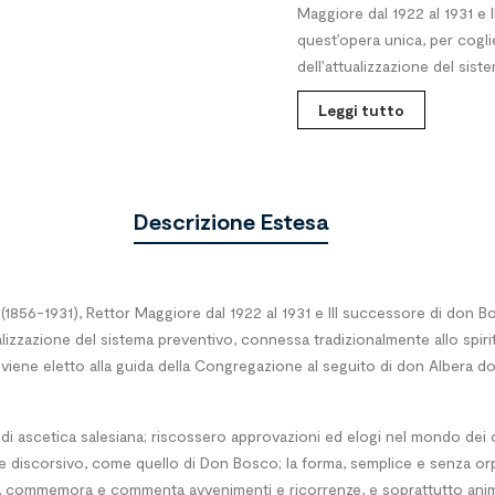
Maggiore dal 1922 al 1931 e 
quest’opera unica, per coglier
dell’attualizzazione del sist
Leggi tutto
Descrizione Estesa
ldi (1856-1931), Rettor Maggiore dal 1922 al 1931 e III successore di don
ttualizzazione del sistema preventivo, connessa tradizionalmente allo spir
viene eletto alla guida della Congregazione al seguito di don Albera dop
ascetica salesiana; riscossero approvazioni ed elogi nel mondo dei conf
o e discorsivo, come quello di Don Bosco; la forma, semplice e senza orpe
lia, commemora e commenta avvenimenti e ricorrenze, e soprattutto anima