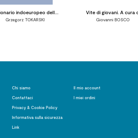
ionario indoeuropeo della
Vite di giovani. A cura d
Grzegorz TOKARSKI
Giovanni BOSCO
lingua latina
Giraudo A.
Chi siamo
Il mio account
Contattaci
I miei ordini
Privacy & Cookie Policy
Informativa sulla sicurezza
Link