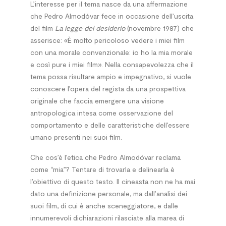
L’interesse per il tema nasce da una affermazione
che Pedro Almodóvar fece in occasione dell’uscita
del film
La legge del desiderio
(novembre 1987) che
asserisce: «È molto pericoloso vedere i miei film
con una morale convenzionale: io ho la mia morale
e così pure i miei film». Nella consapevolezza che il
tema possa risultare ampio e impegnativo, si vuole
conoscere l’opera del regista da una prospettiva
originale che faccia emergere una visione
antropologica intesa come osservazione del
comportamento e delle caratteristiche dell’essere
umano presenti nei suoi film.
Che cos’è l’etica che Pedro Almodóvar reclama
come “mia”? Tentare di trovarla e delinearla è
l’obiettivo di questo testo. Il cineasta non ne ha mai
dato una definizione personale, ma dall’analisi dei
suoi film, di cui è anche sceneggiatore, e dalle
innumerevoli dichiarazioni rilasciate alla marea di