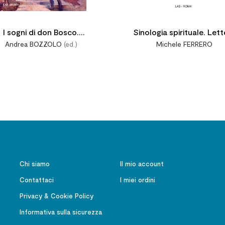
I sogni di don Bosco.
Sinologia spirituale. Lett
Andrea BOZZOLO
(ed.)
Michele FERRERO
Esperienza spirituale e
(immaginarie) dal medioev
sapienza educativa
tempi nostri di 50 missio
che amarono la Cina
Chi siamo
Il mio account
Contattaci
I miei ordini
Privacy & Cookie Policy
Informativa sulla sicurezza