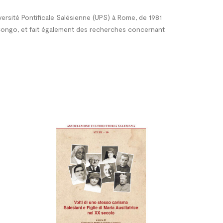
ersité Pontificale Salésienne (UPS) à Rome, de 1981
u Congo, et fait également des recherches concernant



