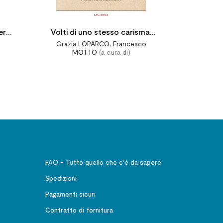
ere
Volti di uno stesso carisma:
Grazia LOPARCO
,
Francesco
o ai
Salesiani e Figlie di Maria
MOTTO
(a cura di)
nari
Ausiliatrice nel XX secolo
FAQ - Tutto quello che c'è da sapere
Spedizioni
Pagamenti sicuri
Contratto di fornitura