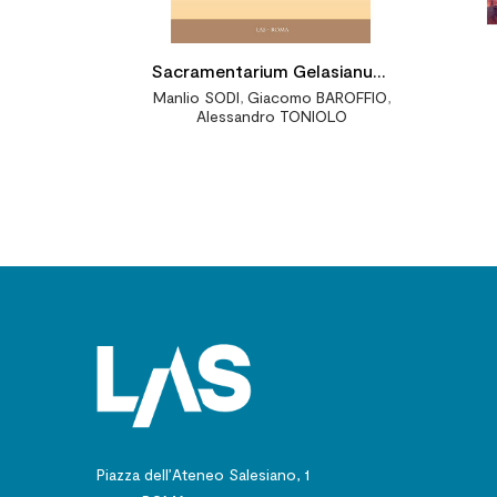
Sacramentarium Gelasianum.
Manlio SODI
,
Giacomo BAROFFIO
,
Concordantia
Alessandro TONIOLO
Piazza dell’Ateneo Salesiano, 1