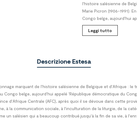
l'histoire salésienne de Bel
Marie Picron (1906-1991). En 
Congo belge, aujourd'hui ap
Leggi tutto
Descrizione Estesa
nage marquant de l'histoire salésienne de Belgique et d'Afrique : le 
re au Congo belge, aujourd'hui appelé 'République démocratique du Congo
nce d'Afrique Centrale (AFC), après quoi il se dévoue dans cette provin
e, à la communication sociale, à l'inculturation de la liturgie, de la ca
me un salésien qui a beaucoup contribué.jusqu'à la fin de sa vie, à l'