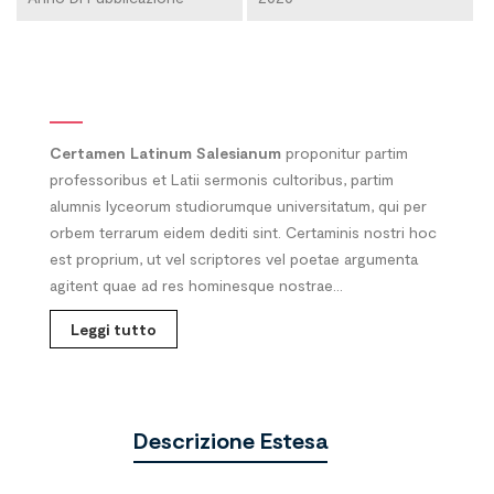
Certamen Latinum Salesianum
proponitur partim
professoribus et Latii sermonis cultoribus, partim
alumnis lyceorum studiorumque universitatum, qui per
orbem terrarum eidem dediti sint. Certaminis nostri hoc
est proprium, ut vel scriptores vel poetae argumenta
agitent quae ad res hominesque nostrae...
Leggi tutto
Descrizione Estesa