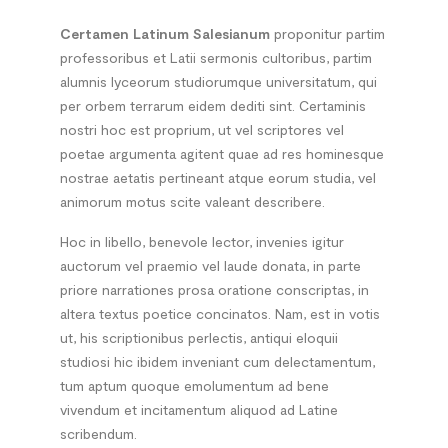
Certamen Latinum Salesianum
proponitur partim
professoribus et Latii sermonis cultoribus, partim
alumnis lyceorum studiorumque universitatum, qui
per orbem terrarum eidem dediti sint. Certaminis
nostri hoc est proprium, ut vel scriptores vel
poetae argumenta agitent quae ad res hominesque
nostrae aetatis pertineant atque eorum studia, vel
animorum motus scite valeant describere.
Hoc in libello, benevole lector, invenies igitur
auctorum vel praemio vel laude donata, in parte
priore narrationes prosa oratione conscriptas, in
altera textus poetice concinatos. Nam, est in votis
ut, his scriptionibus perlectis, antiqui eloquii
studiosi hic ibidem inveniant cum delectamentum,
tum aptum quoque emolumentum ad bene
vivendum et incitamentum aliquod ad Latine
scribendum.