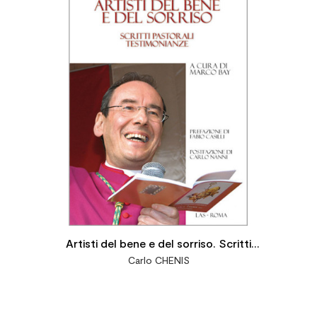

Artisti del bene e del sorriso. Scritti
Carlo CHENIS
pastorali, testimonianze. A cura di BAY
Marco