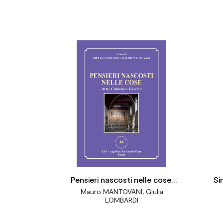


Pensieri nascosti nelle cose.
Si
Mauro MANTOVANI
,
Giulia
Arte, cultura e tecnica
(im
LOMBARDI
tem