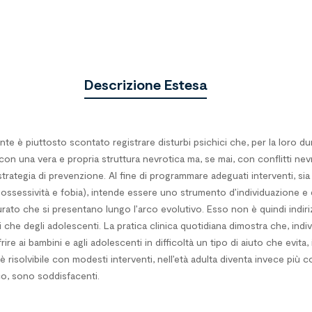
Descrizione Estesa
te è piuttosto scontato registrare disturbi psichici che, per la loro dur
 una vera e propria struttura nevrotica ma, se mai, con conflitti nevro
rategia di prevenzione. Al fine di programmare adeguati interventi, sia 
, ossessività e fobia), intende essere uno strumento d’individuazione e
rato che si presentano lungo l’arco evolutivo. Esso non è quindi indiriz
i che degli adolescenti. La pratica clinica quotidiana dimostra che, 
re ai bambini e agli adolescenti in difficoltà un tipo di aiuto che evita
è risolvibile con modesti interventi, nell’età adulta diventa invece più 
o, sono soddisfacenti.