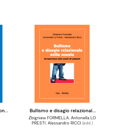




on
Bullismo e disagio relazionale
Zbigniew FORMELLA
,
Antonella LO
nella scuola. Un'esperienza
PRESTI
,
Alessandro RICCI
(edd.)
nelle scuole di Ladispoli