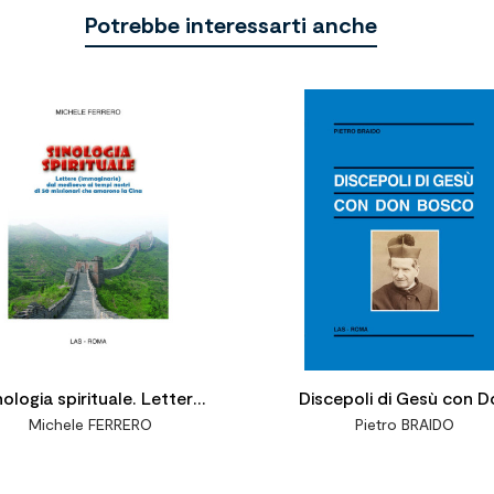
Potrebbe interessarti anche


nologia spirituale. Lettere
Discepoli di Gesù con D
Michele FERRERO
Pietro BRAIDO
maginarie) dal medioevo ai
Bosco
pi nostri di 50 missionari