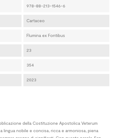
978-88-213-1546-6
Cartaceo
Flumina ex Fontibus
23
354
2023
ubblicazione della Costituzione Apostolica Veterum
una lingua nobile e concisa, ricca e armoniosa, piena
e sempre pregna di significati. Con queste parole San