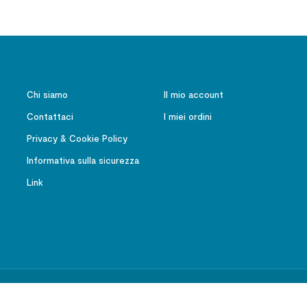
Chi siamo
Il mio account
Contattaci
I miei ordini
Privacy & Cookie Policy
Informativa sulla sicurezza
Link
Ateneo Salesiano – Editrice LAS – Tutti i diritti riservati | P.IVA 01091