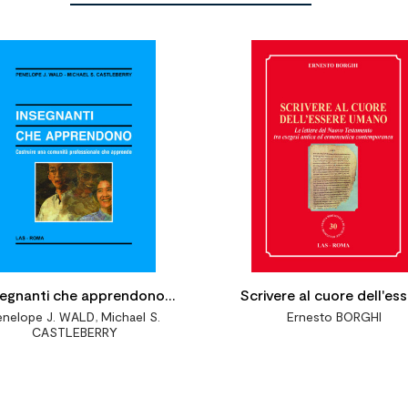


segnanti che apprendono.
Scrivere al cuore dell'es
enelope J. WALD
,
Michael S.
Ernesto BORGHI
Costruire una comunità
umano. Le lettere del N
CASTLEBERRY
ofessionale che apprende
Testamento tra eseges
antica ed ermeneutic
contemporanea