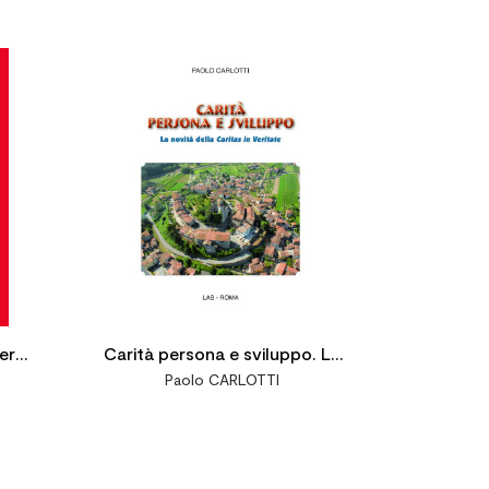




sere
Carità persona e sviluppo. La
Paolo CARLOTTI
uovo
novità della Caritas in Veritate
i
a