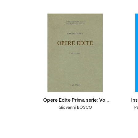


Opere Edite Prima serie: Vol.
In
Giovanni BOSCO
P
XXVIII
pr