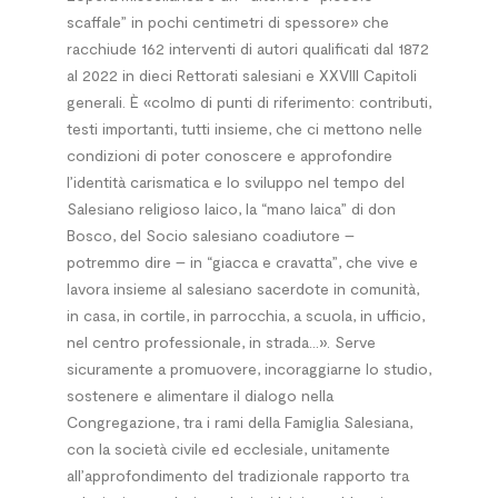
scaffale” in pochi centimetri di spessore» che
racchiude 162 interventi di autori qualificati dal 1872
al 2022 in dieci Rettorati salesiani e XXVIII Capitoli
generali. È «colmo di punti di riferimento: contributi,
testi importanti, tutti insieme, che ci mettono nelle
condizioni di poter conoscere e approfondire
l’identità carismatica e lo sviluppo nel tempo del
Salesiano religioso laico, la “mano laica” di don
Bosco, del Socio salesiano coadiutore –
potremmo dire – in “giacca e cravatta”, che vive e
lavora insieme al salesiano sacerdote in comunità,
in casa, in cortile, in parrocchia, a scuola, in ufficio,
nel centro professionale, in strada...». Serve
sicuramente a promuovere, incoraggiarne lo studio,
sostenere e alimentare il dialogo nella
Congregazione, tra i rami della Famiglia Salesiana,
con la società civile ed ecclesiale, unitamente
all’approfondimento del tradizionale rapporto tra