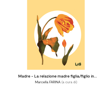

Madre - La relazione madre figlia/figlio in
Marcella FARINA
(a cura di)
alcune Religioni del Libro sacro. Percorsi e
prospettive.