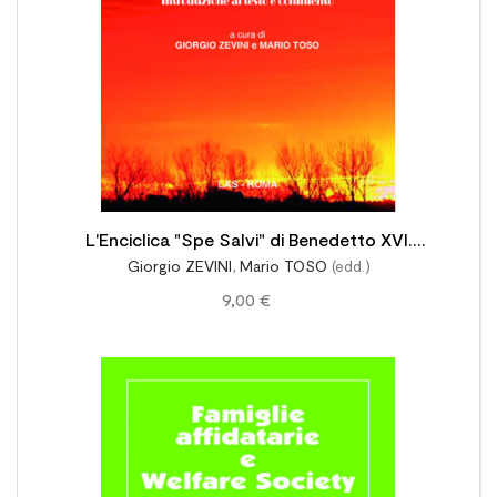
L'Enciclica "Spe Salvi" di Benedetto XVI.
Giorgio ZEVINI
,
Mario TOSO
(edd.)
Introduzione e commento
9,00 €
