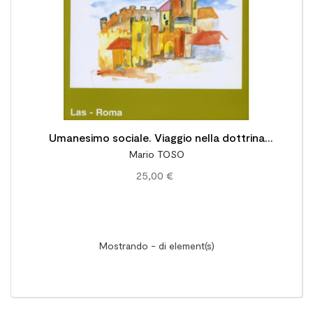
Umanesimo sociale. Viaggio nella dottrina
Mario TOSO
sociale della Chiesa e dintorni
25,00 €
Mostrando - di element(s)