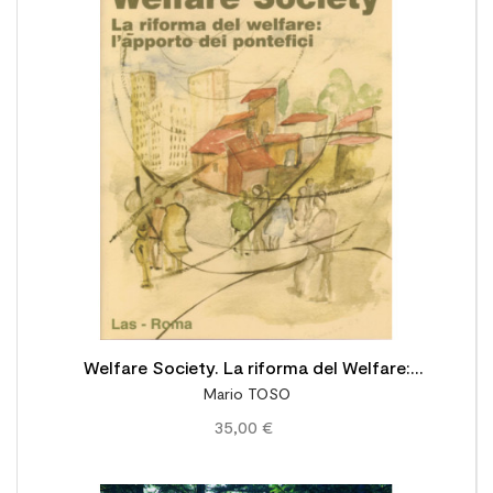

Welfare Society. La riforma del Welfare:
Mario TOSO
l'apporto dei Pontefici
35,00 €