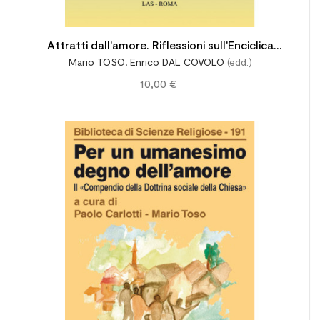
Attratti dall'amore. Riflessioni sull'Enciclica
Mario TOSO
,
Enrico DAL COVOLO
(edd.)
Deus Caritas est di Benedetto XVI
10,00 €
