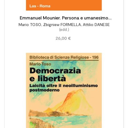
Emmanuel Mounier. Persona e umanesimo
Mario TOSO
,
Zbigniew FORMELLA
,
Attilio DANESE
relazionale. Nel Centenario della nascita
(edd.)
(1905-2005). Atti del Convegno di Roma-UPS
26,00 €
– 12
