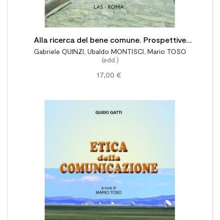
Alla ricerca del bene comune. Prospettive
Gabriele QUINZI
,
Ubaldo MONTISCI
,
Mario TOSO
teoretiche e implicazioni pedagogiche per una
(edd.)
nuova solidarietà
17,00 €
