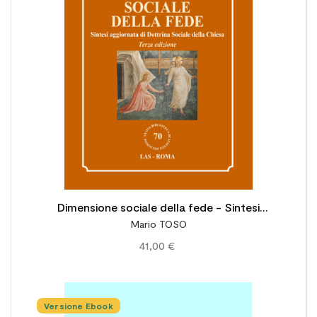

Dimensione sociale della fede - Sintesi
Mario TOSO
aggiornata di Dottrina Sociale della Chiesa
41,00 €
Versione Ebook