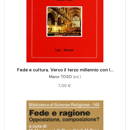
Fede e cultura. Verso il terzo millennio con la
Mario TOSO
(ed.)
Gaudium et Spes
7,00 €