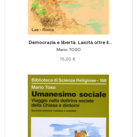
Democrazia e libertà. Laicità oltre il
Mario TOSO
neoilluminismo postmoderno
15,00 €
