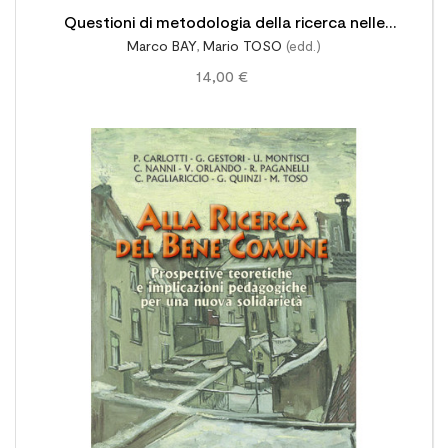
Questioni di metodologia della ricerca nelle
Marco BAY
,
Mario TOSO
(edd.)
scienze umane. Paradigmi esperienze
14,00 €
prospettive
