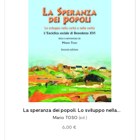

La speranza dei popoli. Lo sviluppo nella
Mario TOSO
(ed.)
carità e nella verità. L'enciclica "Caritas in
6,00 €
veritate" di Benedetto XVI -