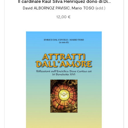
Il cardinale Raúl Silva Henríquez dono di Dio
David ALBORNOZ PAVISIC
,
Mario TOSO
(edd.)
alla Chiesa e al Popolo Cileno
12,00 €
