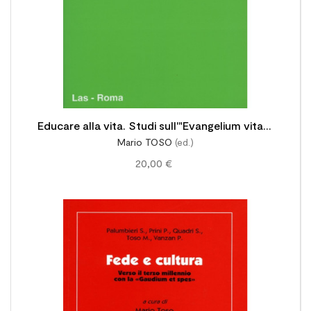
Educare alla vita. Studi sull'"Evangelium vitae"
Mario TOSO
(ed.)
di Giovanni Paolo II
20,00 €
