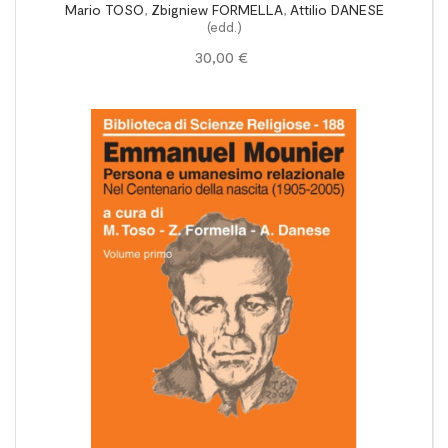
Mario TOSO
,
Zbigniew FORMELLA
,
Attilio DANESE
relazionale. Mounier e oltre. Atti del Convegno
(edd.)
di Roma-UPS – 12-14 gennaio 2005. Vol. se
30,00 €
