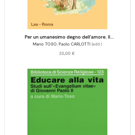
Per un umanesimo degno dell'amore. Il
Mario TOSO
,
Paolo CARLOTTI
(edd.)
"Compendio della Dottrina sociale della
33,00 €
Chiesa"
