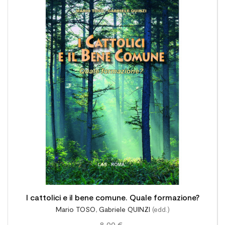

I cattolici e il bene comune. Quale formazione?
Mario TOSO
,
Gabriele QUINZI
(edd.)
8,00 €