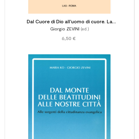
Dal Cuore di Dio all'uomo di cuore. La
Giorgio ZEVINI
(ed.)
devozione al Sacro Cuore di Gesù
6,50 €
