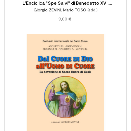
L'Enciclica "Spe Salvi" di Benedetto XVI.
Giorgio ZEVINI
,
Mario TOSO
(edd.)
Introduzione e commento
9,00 €
