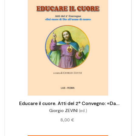

Educare il cuore. Atti del 2° Convegno: «Dal
Giorgio ZEVINI
(ed.)
cuore di Dio all'uomo di cuore»
8,00 €