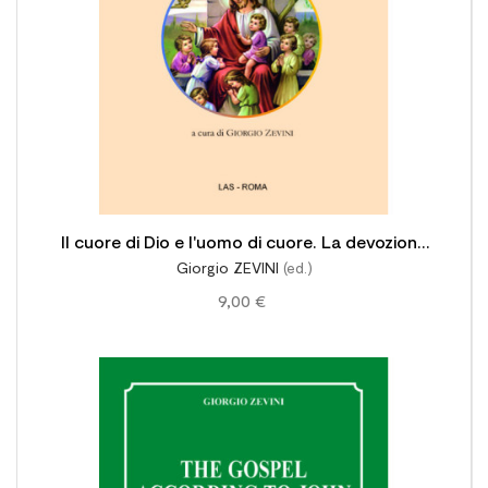
Il cuore di Dio e l'uomo di cuore. La devozione
Giorgio ZEVINI
(ed.)
al Sacro Cuore di Gesù
9,00 €
