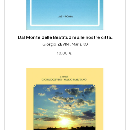
Dal Monte delle Beatitudini alle nostre città.
Giorgio ZEVINI
,
Maria KO
Alle sorgenti della cittadinanza evangelica
10,00 €
