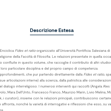
Descrizione Estesa
 Enciclica
Fides et ratio
organizzato all’Università Pontificia Salesiana 
eligione della Facoltà di Filosofia. Le relazioni presentate in quella oc
o confluite in questo volume, che raccoglie il contributo di altri studiosi 
lla loro particolare disciplina e del proprio campo di competenza.
 approfondimenti, che pur partendo direttamente dalla
Fides et ratio
, sp
e sue articolazioni interne) alla scienza, dalla patristica alle considerazi
el dialogo interreligioso. I numerosi interventi qui raccolti (Angela Ale
olo, Mara Dell’Unto, Francesco Franco, Maurizio Marin, Livio Melina, Ma
 i curatori), insieme con le relazioni principali, contribuiscono certa
affronta, nonché la varietà di interrogativi e riflessioni che esso, su v
re.