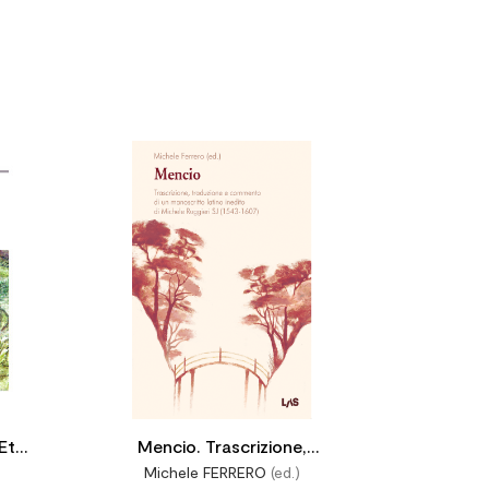




 Età
Mencio. Trascrizione,
Michele FERRERO
(ed.)
traduzione e commento di un