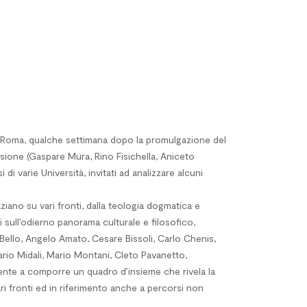
di Roma, qualche settimana dopo la promulgazione del
casione (Gaspare Mura, Rino Fisichella, Aniceto
di varie Università, invitati ad analizzare alcuni
aziano su vari fronti, dalla teologia dogmatica e
oni sull’odierno panorama culturale e filosofico,
s Bello, Angelo Amato, Cesare Bissoli, Carlo Chenis,
rio Midali, Mario Montani, Cleto Pavanetto,
mente a comporre un quadro d’insieme che rivela la
ari fronti ed in riferimento anche a percorsi non