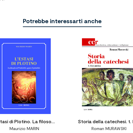
Potrebbe interessarti anche


tasi di Plotino. La filosofia
Storia della catechesi. 1.
Maurizio MARIN
Roman MURAWSKI
dell'Indicibile eppure
antica