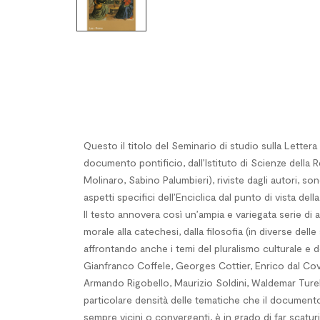
Questo il titolo del Seminario di studio sulla Lettera
documento pontificio, dall’Istituto di Scienze della R
Molinaro, Sabino Palumbieri), riviste dagli autori, son
aspetti specifici dell’Enciclica dal punto di vista de
Il testo annovera così un’ampia e variegata serie di
morale alla catechesi, dalla filosofia (in diverse dell
affrontando anche i temi del pluralismo culturale e d
Gianfranco Coffele, Georges Cottier, Enrico dal Cov
Armando Rigobello, Maurizio Soldini, Waldemar Turek,
particolare densità delle tematiche che il documento 
sempre vicini o convergenti, è in grado di far scaturi