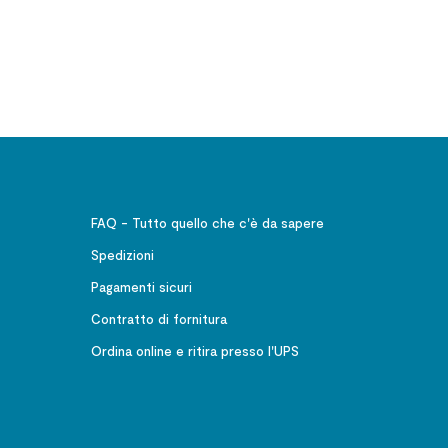
manoscritto latino inedito di
Michele Ruggieri SJ (1543 -
1607)
FAQ - Tutto quello che c'è da sapere
Spedizioni
Pagamenti sicuri
Contratto di fornitura
Ordina online e ritira presso l'UPS