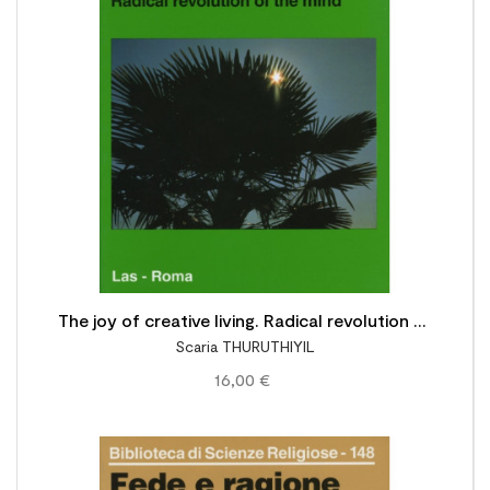

The joy of creative living. Radical revolution of
Scaria THURUTHIYIL
the mind. An approach proposed by Jiddu
16,00 €
Krishnamurti