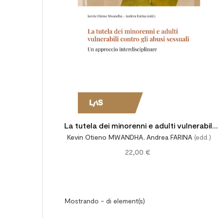
La tutela dei minorenni e adulti vulnerabili
Kevin Otieno MWANDHA
,
Andrea FARINA
(edd.)
contro gli abusi sessuali
22,00 €
Mostrando - di element(s)