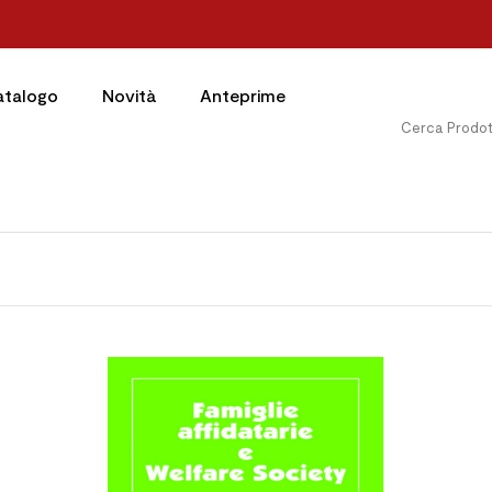
atalogo
Novità
Anteprime



