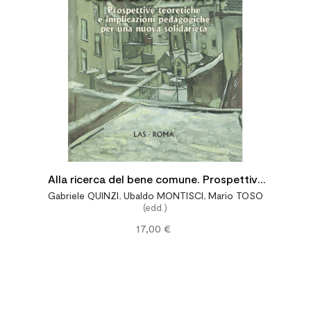
Alla ricerca del bene comune. Prospettive
Gabriele QUINZI
,
Ubaldo MONTISCI
,
Mario TOSO
teoretiche e implicazioni pedagogiche per
(edd.)
una nuova solidarietà
17,00 €