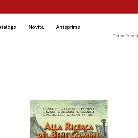
atalogo
Novità
Anteprime



