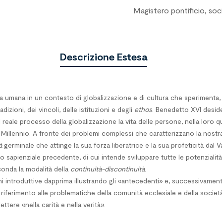
Magistero pontificio, soc
Descrizione Estesa
vita umana in un contesto di globalizzazione e di cultura che speriment
izioni, dei vincoli, delle istituzioni e degli
ethos
. Benedetto XVI desid
 reale processo della globalizzazione la vita delle persone, nella loro q
 Millennio. A fronte dei problemi complessi che caratterizzano la nos
à
germinale che attinge la sua forza liberatrice e la sua profeticità dal 
 sapienziale precedente, di cui intende sviluppare tutte le potenziali
conda la modalità della
continuità-discontinuità
.
ni introduttive dapprima illustrando gli «antecedenti» e, successivament
ferimento alle problematiche della comunità ecclesiale e della società o
ettere «nella carità e nella verità».