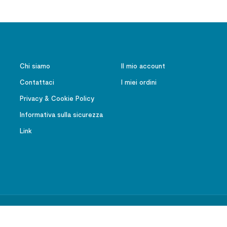
Chi siamo
Il mio account
Contattaci
I miei ordini
Privacy & Cookie Policy
Informativa sulla sicurezza
Link
Ateneo Salesiano – Editrice LAS – Tutti i diritti riservati | P.IVA 01091