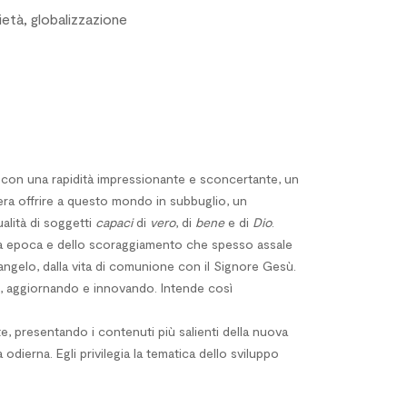
ietà, globalizzazione
a, con una rapidità impressionante e sconcertante, un
era offrire a questo mondo in subbuglio, un
ualità di soggetti
capaci
di
vero
, di
bene
e di
Dio
.
tra epoca e dello scoraggiamento che spesso assale
Vangelo, dalla vita di comunione con il Signore Gesù.
tà, aggiornando e innovando. Intende così
e, presentando i contenuti più salienti della nuova
dierna. Egli privilegia la tematica dello sviluppo