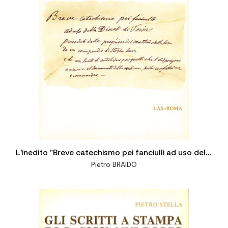
L'inedito "Breve catechismo pei fanciulli ad uso della
Pietro BRAIDO
Diocesi di Torino" di don Bosco