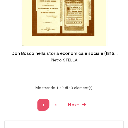
Don Bosco nella storia economica e sociale (1815-
Pietro STELLA
1870)
Mostrando 1-12 di 13 element(s)
Next
1
2