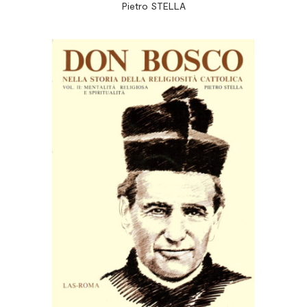
Pietro STELLA
I: Vita e opere