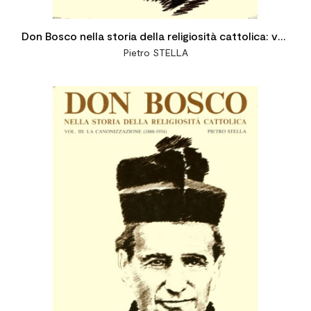
Don Bosco nella storia della religiosità cattolica: vol.
Pietro STELLA
II: Mentalità religiosa e spiritualità