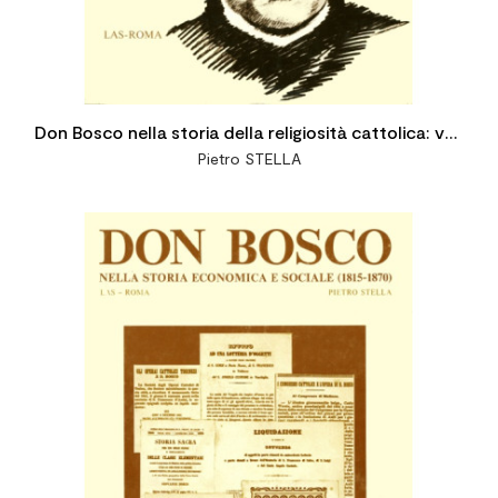
Don Bosco nella storia della religiosità cattolica: vol.
Pietro STELLA
III: La canonizzazione (1888-1934)