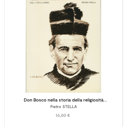

Don Bosco nella storia della religiosità
Pietro STELLA
cattolica: vol. I: Vita e opere
16,00 €