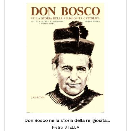

Don Bosco nella storia della religiosità
Pietro STELLA
cattolica: vol. II: Mentalità religiosa e