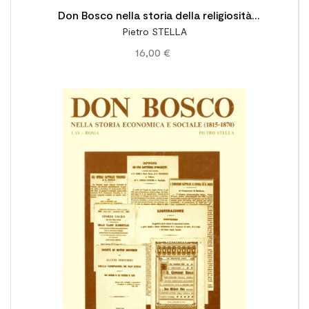
Don Bosco nella storia della religiosità
Pietro STELLA
cattolica: vol. III: La canonizzazione (1888-
16,00 €
1934)
