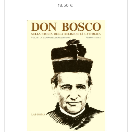
18,50 €
spiritualità
