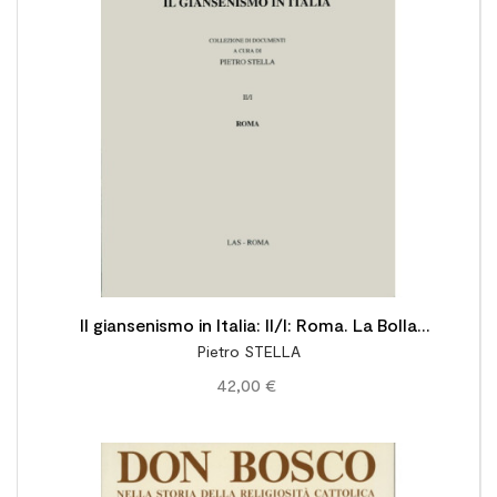

Il giansenismo in Italia: II/I: Roma. La Bolla
Pietro STELLA
Auctorem fidei (1794) nella storia
42,00 €
dell'ultramontanismo