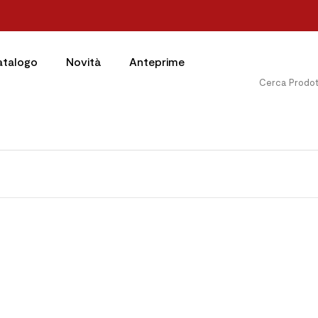
atalogo
Novità
Anteprime

