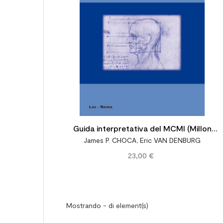
Guida interpretativa del MCMI (Millon
James P. CHOCA
,
Eric VAN DENBURG
Clinical Multiaxial Inventory). Ediz. italiana a
23,00 €
cura di P. Scilligo
Mostrando - di element(s)