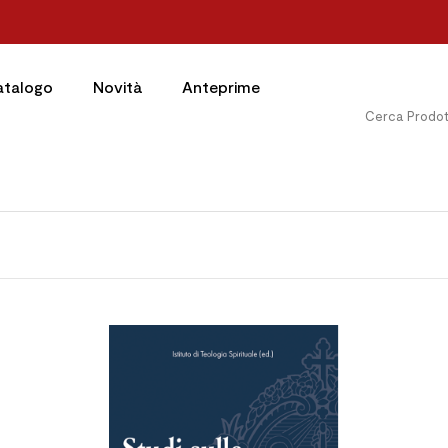
atalogo
Novità
Anteprime



