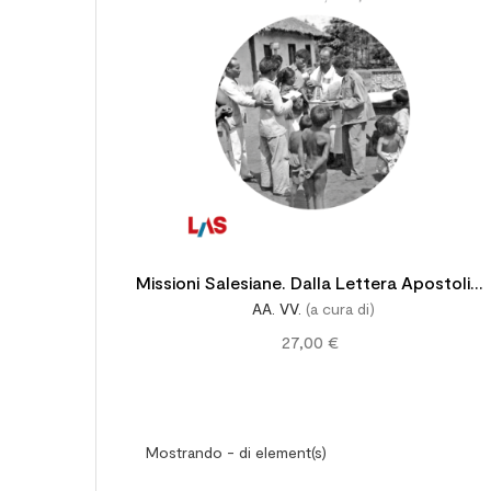
Missioni Salesiane. Dalla Lettera Apostolica
AA. VV.
(a cura di)
Maximum Illud (1919) al Decreto Conciliare
27,00 €
Ad Gentes (1965)
Mostrando - di element(s)