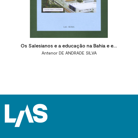
Os Salesianos e a educação na Bahia e em
Antenor DE ANDRADE SILVA
Sergipe - Brasil 1897-1970