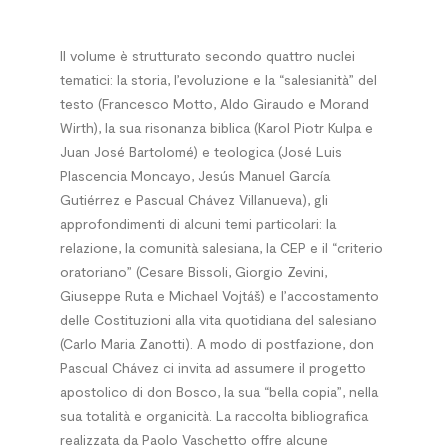
Il volume è strutturato secondo quattro nuclei
tematici: la storia, l’evoluzione e la “salesianità” del
testo (Francesco Motto, Aldo Giraudo e Morand
Wirth), la sua risonanza biblica (Karol Piotr Kulpa e
Juan José Bartolomé) e teologica (José Luis
Plascencia Moncayo, Jesús Manuel García
Gutiérrez e Pascual Chávez Villanueva), gli
approfondimenti di alcuni temi particolari: la
relazione, la comunità salesiana, la CEP e il “criterio
oratoriano” (Cesare Bissoli, Giorgio Zevini,
Giuseppe Ruta e Michael Vojtáš) e l’accostamento
delle Costituzioni alla vita quotidiana del salesiano
(Carlo Maria Zanotti). A modo di postfazione, don
Pascual Chávez ci invita ad assumere il progetto
apostolico di don Bosco, la sua “bella copia”, nella
sua totalità e organicità. La raccolta bibliografica
realizzata da Paolo Vaschetto offre alcune