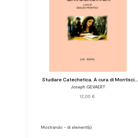
Studiare Catechetica. A cura di Montisci
Joseph GEVAERT
Ubaldo
12,00 €
Mostrando - di element(s)