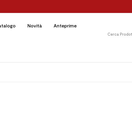
atalogo
Novità
Anteprime

