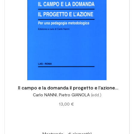

Il campo e la domanda il progetto e l'azione.
Carlo NANNI
,
Pietro GIANOLA
(edd.)
Per una pedagogia metodologica
13,00 €
Mostrando - di element(s)