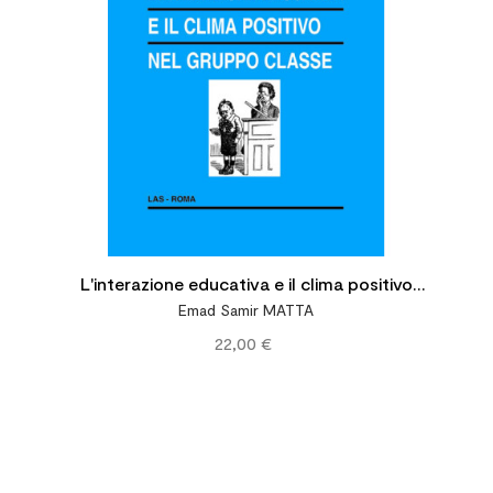
L'interazione educativa e il clima positivo
Emad Samir MATTA
nel gruppo classe. Modalità relazionali
22,00 €
insegnante-allievo secondo il modello
dell'Analisi Transazionale Socio-Cognitiva