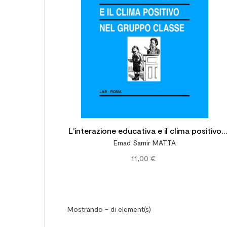
L'interazione educativa e il clima positivo
Emad Samir MATTA
nel gruppo classe
11,00 €
Mostrando - di element(s)