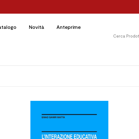
atalogo
Novità
Anteprime



