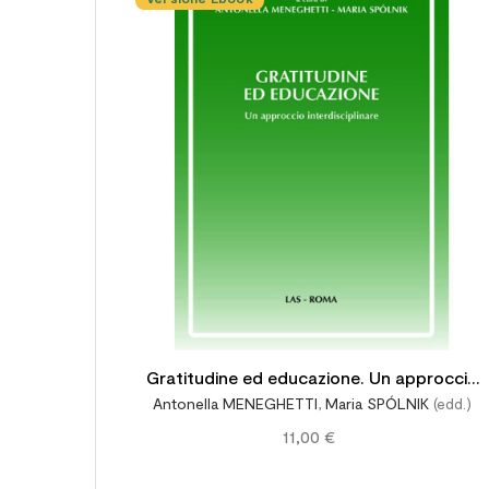
Gratitudine ed educazione. Un approccio
Antonella MENEGHETTI
,
Maria SPÓLNIK
(edd.)
interdisciplinare
11,00 €