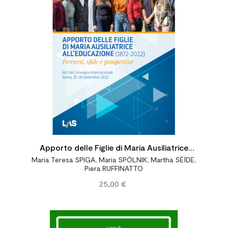


Apporto delle Figlie di Maria Ausiliatrice
Maria Teresa SPIGA
,
Maria SPÓLNIK
,
Martha SÉÏDE
,
all’educazione (1872-2022) - Percorsi, sfide
Piera RUFFINATTO
e prospettive
25,00 €