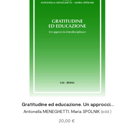




Gratitudine ed educazione. Un approccio
Antonella MENEGHETTI
,
Maria SPÓLNIK
(edd.)
interdisciplinare
20,00 €