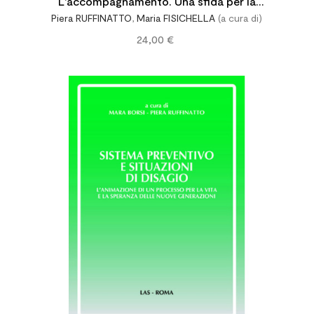
L'accompagnamento. Una sfida per la
Piera RUFFINATTO
,
Maria FISICHELLA
(a cura di)
formazione permanente e iniziale
24,00 €



