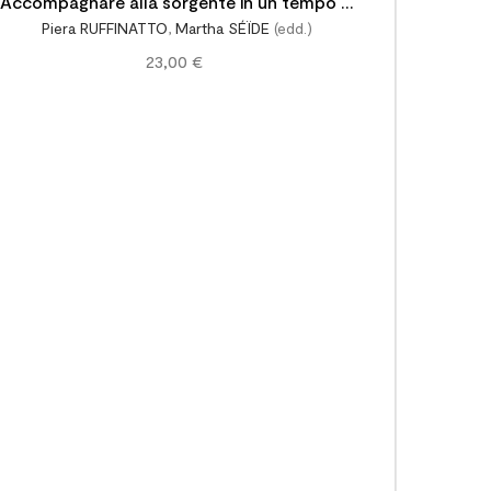
Accompagnare alla sorgente in un tempo di
Piera RUFFINATTO
,
Martha SÉÏDE
(edd.)
sfide educative
23,00 €