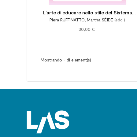
L'arte di educare nello stile del Sistema
Piera RUFFINATTO
,
Martha SÉÏDE
(edd.)
Preventivo. Approfondimenti e prospettive
30,00 €
Mostrando - di element(s)