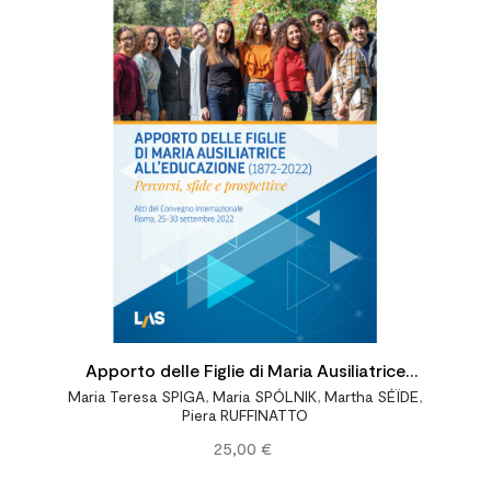




Apporto delle Figlie di Maria Ausiliatrice
Maria Teresa SPIGA
,
Maria SPÓLNIK
,
Martha SÉÏDE
,
all’educazione (1872-2022) - Percorsi, sfide
Piera RUFFINATTO
e prospettive
25,00 €