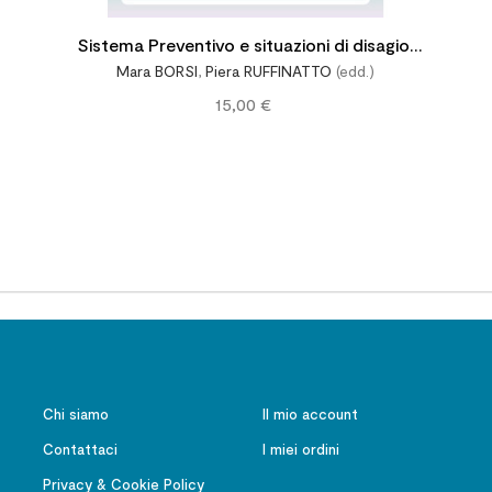
Sistema Preventivo e situazioni di disagio.
Mara BORSI
,
Piera RUFFINATTO
(edd.)
L'animazione di un processo per la vita e la
15,00 €
speranza delle nuove generazioni
Chi siamo
Il mio account
Contattaci
I miei ordini
Privacy & Cookie Policy