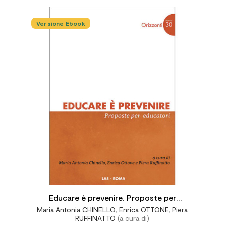
Versione Ebook




Educare è prevenire. Proposte per
Maria Antonia CHINELLO
,
Enrica OTTONE
,
Piera
educatori
RUFFINATTO
(a cura di)