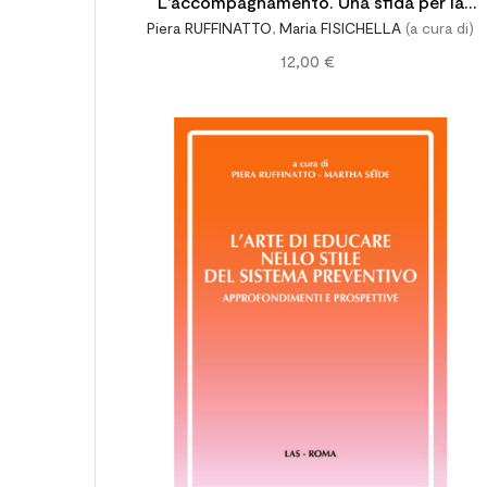
L'accompagnamento. Una sfida per la
Piera RUFFINATTO
,
Maria FISICHELLA
(a cura di)
formazione permanente e iniziale
12,00 €