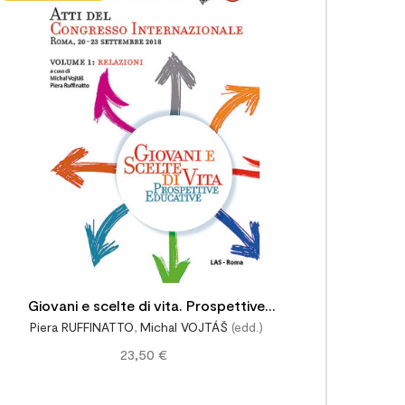


Giovani e scelte di vita. Prospettive
Piera RUFFINATTO
,
Michal VOJTÁŠ
(edd.)
educative
23,50 €