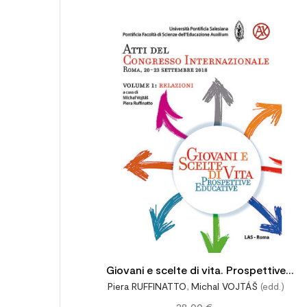
Giovani e scelte di vita. Prospettive
Piera RUFFINATTO
,
Michal VOJTÁŠ
(edd.)
educative
28,00 €