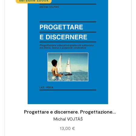
Versione Ebook

Progettare e discernere. Progettazione
Michal VOJTÁŠ
educativo-pastorale salesiana tra storia,
13,00 €
teorie e proposte innovative