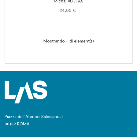
Michal VOJTÁŠ
educativo-pastorale salesiana tra storia,
24,00 €
teorie e proposte innovative
Mostrando - di element(s)
Piazza dell’Ateneo Salesiano, 1
00139 ROMA