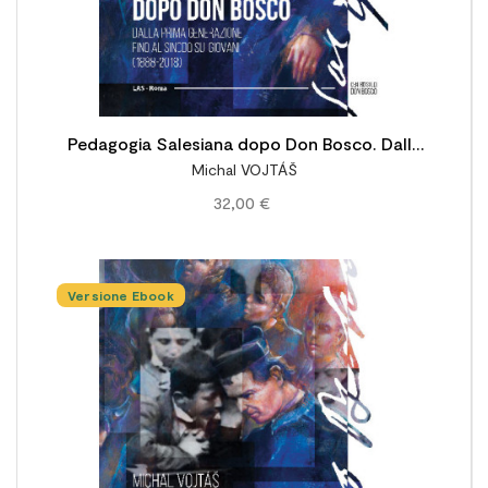
Pedagogia Salesiana dopo Don Bosco. Dalla
Michal VOJTÁŠ
prima generazione fino al Sinodo sui giovani
32,00 €
(1888-2018)
Versione Ebook
