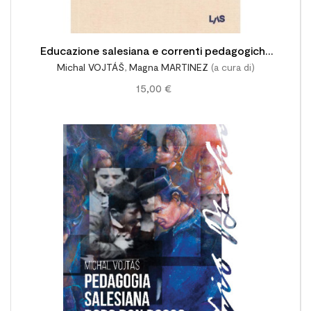
Educazione salesiana e correnti pedagogiche
Michal VOJTÁŠ
,
Magna MARTINEZ
(a cura di)
del terzo millennio
15,00 €
