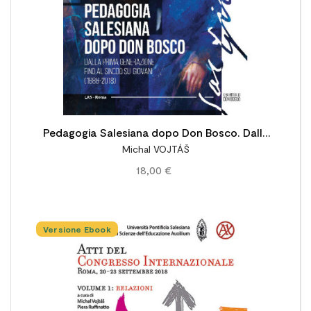
Pedagogia Salesiana dopo Don Bosco. Dalla
Michal VOJTÁŠ
prima generazione fino al Sinodo sui giovani
18,00 €
(1888-2018)
Versione Ebook
