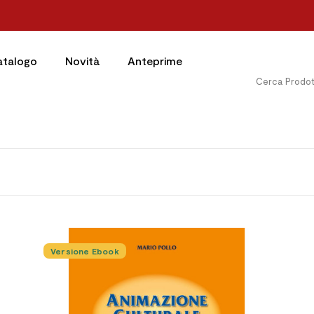
atalogo
Novità
Anteprime
Versione Ebook



