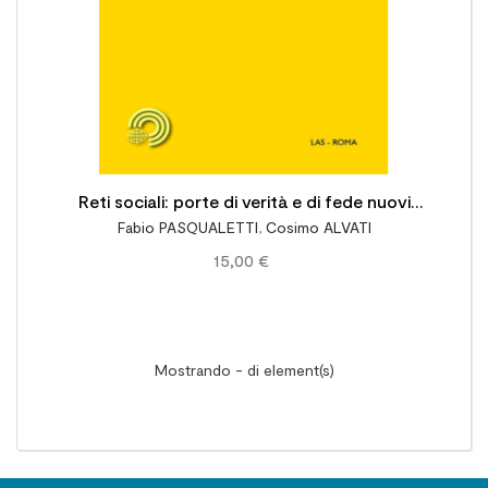
Reti sociali: porte di verità e di fede nuovi
Fabio PASQUALETTI
,
Cosimo ALVATI
spazi di evangelizzazione. Percorsi di
15,00 €
comunicazione
Mostrando - di element(s)