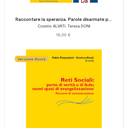
Raccontare la speranza. Parole disarmate per
Cosimo ALVATI
,
Teresa DONI
costruire futuro
18,00 €
Versione Ebook
