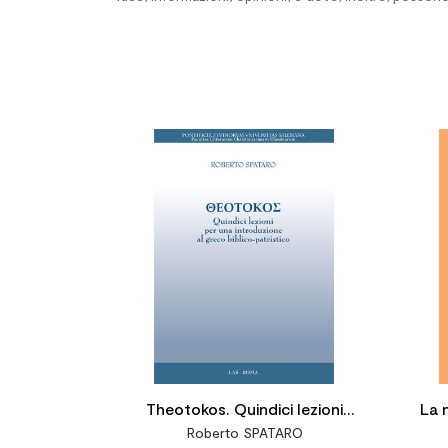


Theotokos. Quindici lezioni
La 
Roberto SPATARO
per una introduzione al greco