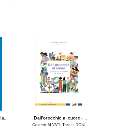




la
Dall'orecchio al cuore -
Cosimo ALVATI
,
Teresa DONI
Esplorando nuove vie