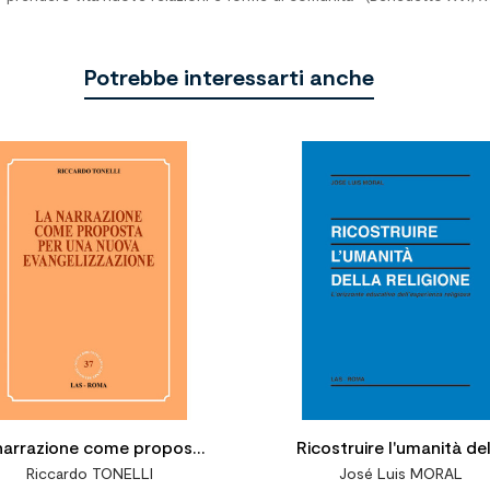
Potrebbe interessarti anche


narrazione come proposta
Ricostruire l'umanità del
Riccardo TONELLI
José Luis MORAL
per una nuova
religione. L'orizzonte