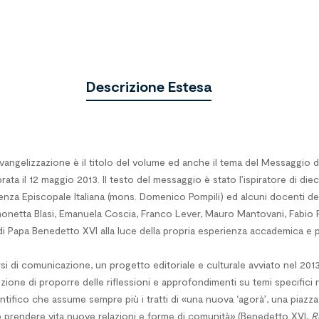
Descrizione Estesa
 evangelizzazione è il titolo del volume ed anche il tema del Messaggio 
 il 12 maggio 2013. Il testo del messaggio è stato l’ispiratore di dieci b
enza Episcopale Italiana (mons. Domenico Pompili) ed alcuni docenti de
imonetta Blasi, Emanuela Coscia, Franco Lever, Mauro Mantovani, Fabio P
i Papa Benedetto XVI alla luce della propria esperienza accademica e
i di comunicazione, un progetto editoriale e culturale avviato nel 201
tenzione di proporre delle riflessioni e approfondimenti su temi specif
tifico che assume sempre più i tratti di «una nuova ‘agorà’, una piazza
no prendere vita nuove relazioni e forme di comunità» (Benedetto XVI,
R