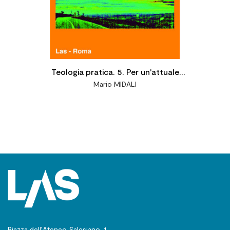
Teologia pratica. 5. Per un'attuale
Mario MIDALI
configurazione scientifica
Piazza dell’Ateneo Salesiano, 1