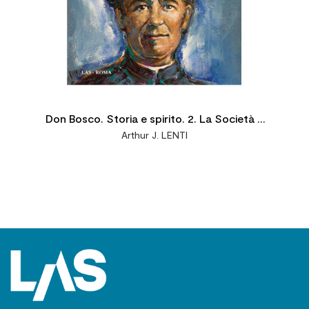
Don Bosco. Storia e spirito. 2. La Società e
Arthur J. LENTI
la Famiglia Salesiana (1859-1876)