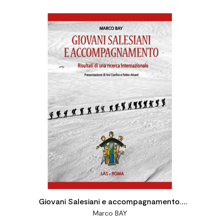

Giovani Salesiani e accompagnamento.
Marco BAY
Risultati di una ricerca internazionale