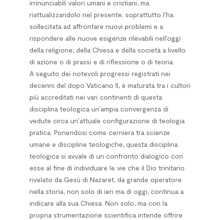
irrinunciabili valori umani e cristiani, ma
riattualizzandolo nel presente; soprattutto l’ha
sollecitata ad affrontare nuovi problemi e a
rispondere alle nuove esigenze rilevabili nel­l’oggi
del­la religione, del­la Chiesa e del­la società a livel­lo
di azione o di prassi e di riflessione o di teoria.
A seguito dei notevoli progressi registrati nei
decenni del dopo Vaticano II, è maturata tra i cultori
più accreditati nei vari continenti di questa
disciplina teologica un’ampia convergenza di
vedute circa un’attuale configurazione di teologia
pratica. Ponendosi come cerniera tra scienze
umane e discipline teologiche, questa disciplina
teologica si avvale di un confronto dialogico con
esse al fine di individuare le vie che il Dio trinitario
rivelato da Gesù di Nazaret, da grande operatore
nella storia, non solo di ieri ma di oggi, continua a
indicare alla sua Chiesa. Non solo, ma con la
propria strumentazione scientifica intende offrire