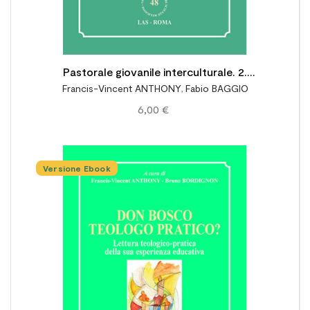
Pastorale giovanile interculturale. 2.
Francis-Vincent ANTHONY
,
Fabio BAGGIO
Migrazione: sfide e buone pratiche
6,00 €
Versione Ebook
