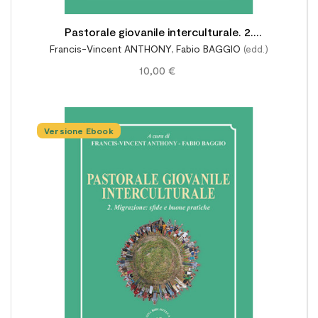
Pastorale giovanile interculturale. 2.
Francis-Vincent ANTHONY
,
Fabio BAGGIO
(edd.)
Migrazione: sfide e buone pratiche
10,00 €
Versione Ebook
