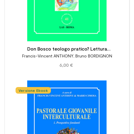
Don Bosco teologo pratico? Lettura
Francis-Vincent ANTHONY
,
Bruno BORDIGNON
teologico-pratica della sua esperienza
6,00 €
educativa
Versione Ebook
