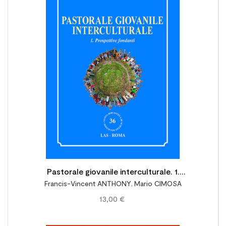

Pastorale giovanile interculturale. 1.
Francis-Vincent ANTHONY
,
Mario CIMOSA
Prospettive fondanti
13,00 €