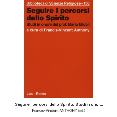

Seguire i percorsi dello Spirito. Studi in onore
Francis-Vincent ANTHONY
(ed.)
del prof. Mario Midali