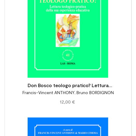
Don Bosco teologo pratico? Lettura
Francis-Vincent ANTHONY
,
Bruno BORDIGNON
teologico-pratica della sua esperienza
12,00 €
educativa