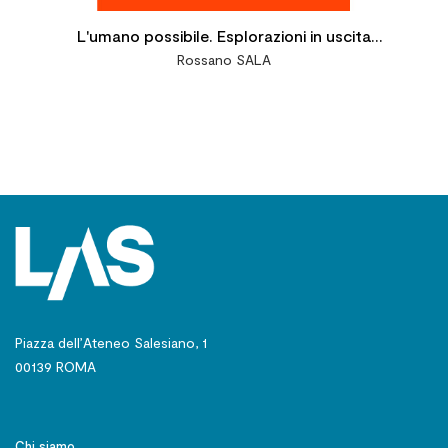
L'umano possibile. Esplorazioni in uscita
Rossano SALA
dalla modernità
Piazza dell’Ateneo Salesiano, 1
00139 ROMA
Chi siamo