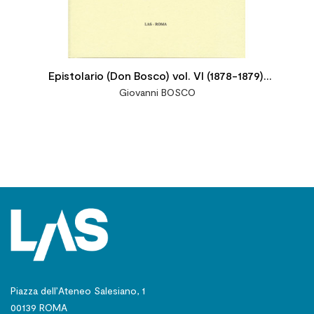
Epistolario (Don Bosco) vol. VI (1878-1879).
Giovanni BOSCO
Lettere: 2666-3120. Introduzione testi critici
e note a cura di F. Motto
Piazza dell’Ateneo Salesiano, 1
00139 ROMA