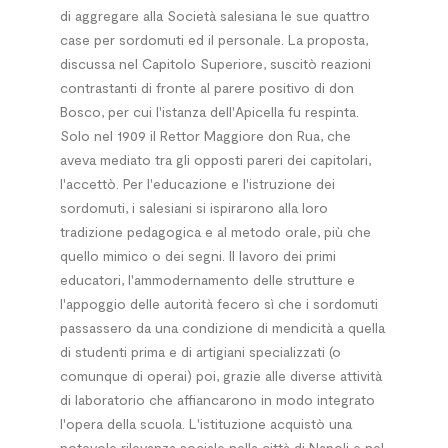
di aggregare alla Società salesiana le sue quattro
case per sordomuti ed il personale. La proposta,
discussa nel Capitolo Superiore, suscitò reazioni
contrastanti di fronte al parere positivo di don
Bosco, per cui l'istanza dell'Apicella fu respinta.
Solo nel 1909 il Rettor Maggiore don Rua, che
aveva mediato tra gli opposti pareri dei capitolari,
l'accettò. Per l'educazione e l'istruzione dei
sordomuti, i salesiani si ispirarono alla loro
tradizione pedagogica e al metodo orale, più che
quello mimico o dei segni. Il lavoro dei primi
educatori, l'ammodernamento delle strutture e
l'appoggio delle autorità fecero sì che i sordomuti
passassero da una condizione di mendicità a quella
di studenti prima e di artigiani specializzati (o
comunque di operai) poi, grazie alle diverse attività
di laboratorio che affiancarono in modo integrato
l'opera della scuola. L'istituzione acquistò una
notevole rilevanza sociale nella città di Napoli e nel