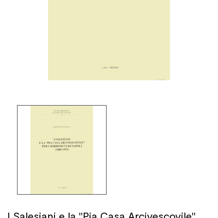
I Salesiani e la "Pia Casa Arcivescovile"