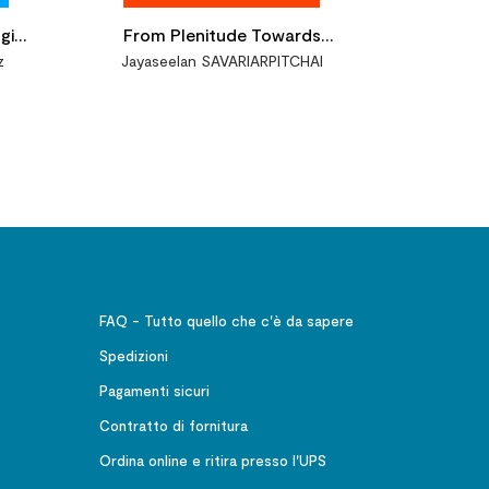
gia
From Plenitude Towards
z
Jayaseelan SAVARIARPITCHAI
ico-
Superplenitude. A
ne
metaxological reconstruction
of ways to God according to
William Desmond
FAQ - Tutto quello che c'è da sapere
Spedizioni
Pagamenti sicuri
Contratto di fornitura
Ordina online e ritira presso l'UPS