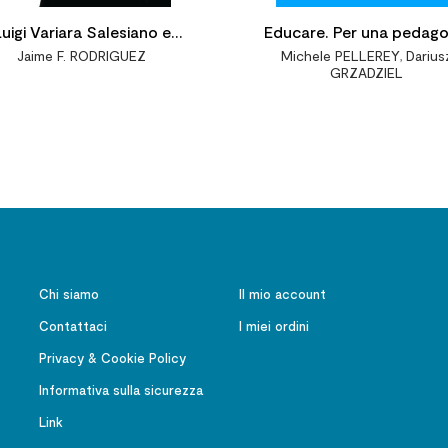
uigi Variara Salesiano e
Educare. Per una pedago
Jaime F. RODRIGUEZ
Michele PELLEREY
,
Darius
fondatore
intesa come scienza prat
GRZADZIEL
progettuale. 2a edizio
Chi siamo
Il mio account
Contattaci
I miei ordini
Privacy & Cookie Policy
Informativa sulla sicurezza
Link