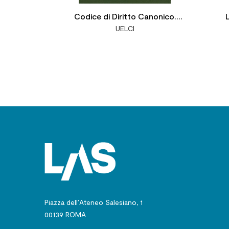
Codice di Diritto Canonico.
L
UELCI
Testo ufficiale e versione
italiana
Piazza dell’Ateneo Salesiano, 1
00139 ROMA