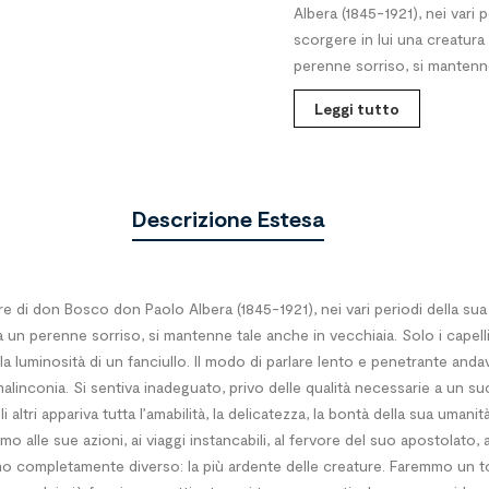
Albera (1845-1921), nei vari 
scorgere in lui una creatura 
perenne sorriso, si mantenne 
Leggi tutto
Descrizione Estesa
di don Bosco don Paolo Albera (1845-1921), nei vari periodi della sua v
da un perenne sorriso, si mantenne tale anche in vecchiaia. Solo i capell
 la luminosità di un fanciullo. Il modo di parlare lento e penetrante andav
malinconia. Si sentiva inadeguato, privo delle qualità necessarie a un 
i altri appariva tutta l’amabilità, la delicatezza, la bontà della sua uman
o alle sue azioni, ai viaggi instancabili, al fervore del suo apostolato, 
omo completamente diverso: la più ardente delle creature. Faremmo un t