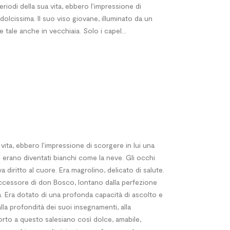
periodi della sua vita, ebbero l’impressione di
dolcissima. Il suo viso giovane, illuminato da un
tale anche in vecchiaia. Solo i capel...
ita, ebbero l’impressione di scorgere in lui una
i erano diventati bianchi come la neve. Gli occhi
a diritto al cuore. Era magrolino, delicato di salute.
successore di don Bosco, lontano dalla perfezione
ità. Era dotato di una profonda capacità di ascolto e
alla profondità dei suoi insegnamenti, alla
orto a questo salesiano così dolce, amabile,