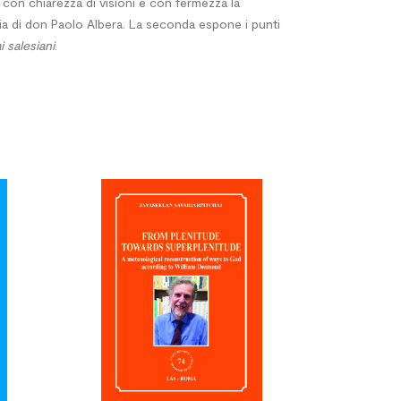
con chiarezza di visioni e con fermezza la
rafia di don Paolo Albera. La seconda espone i punti
i salesiani
.



