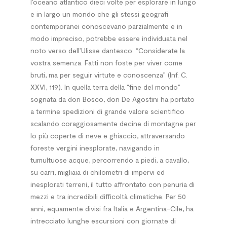
l’oceano atlantico dieci volte per esplorare in lungo
e in largo un mondo che gli stessi geografi
contemporanei conoscevano parzialmente e in
modo impreciso, potrebbe essere individuata nel
noto verso dell’Ulisse dantesco: “Considerate la
vostra semenza. Fatti non foste per viver come
bruti, ma per seguir virtute e conoscenza” (Inf. C.
XXVI, 119). In quella terra della “fine del mondo”
sognata da don Bosco, don De Agostini ha portato
a termine spedizioni di grande valore scientifico
scalando coraggiosamente decine di montagne per
lo più coperte di neve e ghiaccio, attraversando
foreste vergini inesplorate, navigando in
tumultuose acque, percorrendo a piedi, a cavallo,
su carri, migliaia di chilometri di impervi ed
inesplorati terreni, il tutto affrontato con penuria di
mezzi e tra incredibili difficoltà climatiche. Per 50
anni, equamente divisi fra Italia e Argentina-Cile, ha
intrecciato lunghe escursioni con giornate di