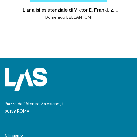
L'analisi esistenziale di Viktor E. Frankl. 2.
Domenico BELLANTONI
Definizione e formazione per un approccio
clinico integrato
Piazza dell’Ateneo Salesiano, 1
00139 ROMA
Chi siamo