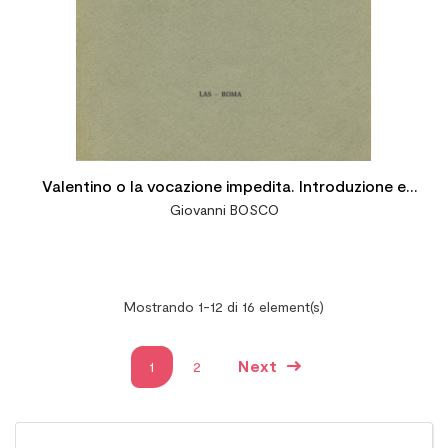
Valentino o la vocazione impedita. Introduzione e
Giovanni BOSCO
testo critico a cura di M. Pulingathil
Mostrando 1-12 di 16 element(s)
Next
1
2