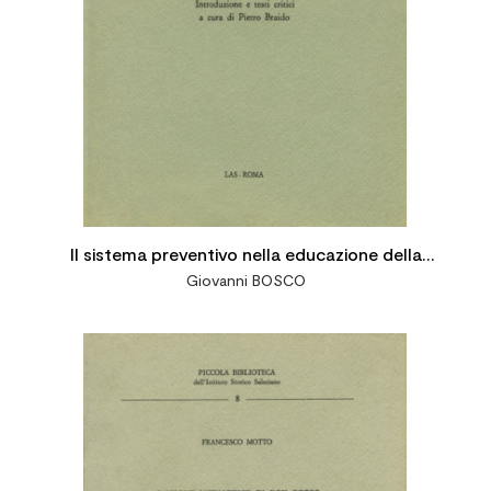
Il sistema preventivo nella educazione della
Giovanni BOSCO
gioventù. Introduzione e testi critici a cura di P.
Braido