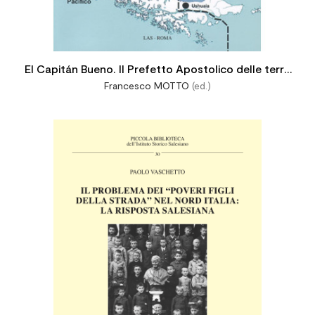
El Capitán Bueno. Il Prefetto Apostolico delle terre
Francesco MOTTO
(ed.)
magellaniche mons. Giuseppe Fagnano (1887 - 1916)