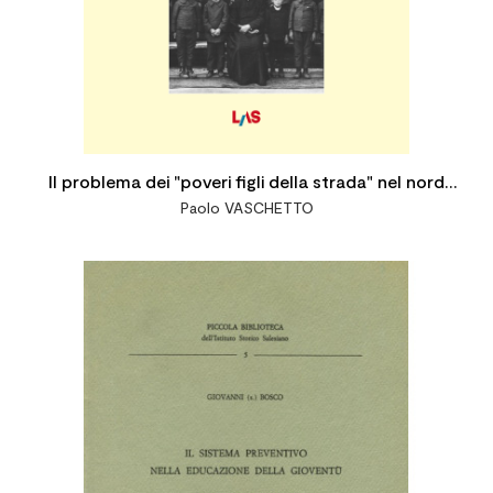
Il problema dei "poveri figli della strada" nel nord
Paolo VASCHETTO
Italia: la risposta salesiana