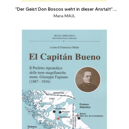
"Der Geist Don Boscos weht in dieser Anstalt".
Maria MAUL
Salesianische Erziehung im Salesianum Wien III von
1909 bis 1922