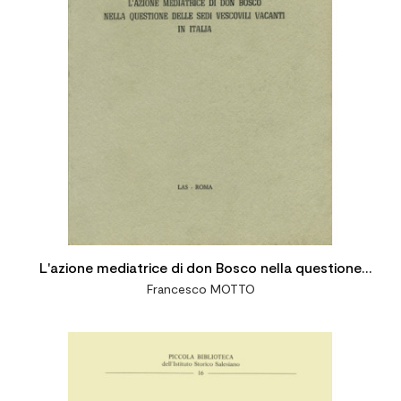
L'azione mediatrice di don Bosco nella questione
Francesco MOTTO
delle sedi vescovili vacanti in Italia