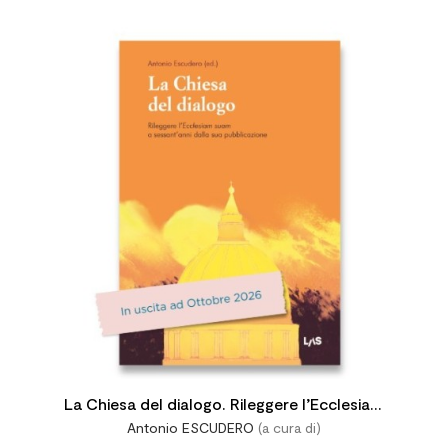

La Chiesa del dialogo. Rileggere l’Ecclesiam
Antonio ESCUDERO
(a cura di)
suam a sessant’anni dalla sua pubblicazione