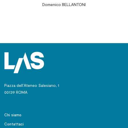
Domenico BELLANTONI
Definizione e formazione per un approccio
clinico integrato
Piazza dell’Ateneo Salesiano, 1
00139 ROMA
Chi siamo
Contattaci