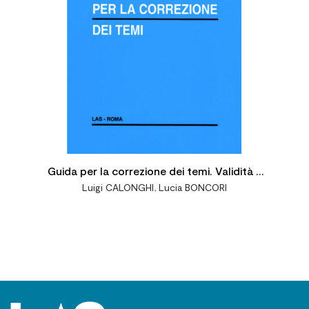
Guida per la correzione dei temi. Validità e
Luigi CALONGHI
,
Lucia BONCORI
norme